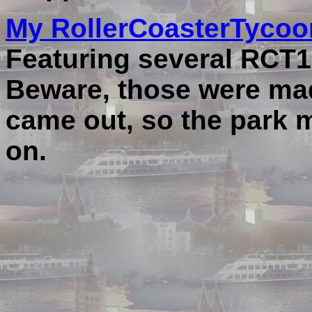
My RollerCoasterTyco
Featuring several RCT1
Beware, those were mad
came out, so the park m
on.